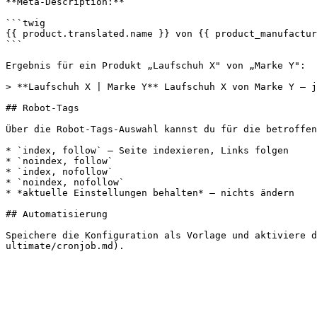
**Meta-Description:**

```twig

{{ product.translated.name }} von {{ product_manufactur
```

Ergebnis für ein Produkt „Laufschuh X" von „Marke Y":

> **Laufschuh X | Marke Y** Laufschuh X von Marke Y – j
## Robot-Tags

Über die Robot-Tags-Auswahl kannst du für die betroffen
* `index, follow` – Seite indexieren, Links folgen

* `noindex, follow`

* `index, nofollow`

* `noindex, nofollow`

* *aktuelle Einstellungen behalten* – nichts ändern

## Automatisierung

Speichere die Konfiguration als Vorlage und aktiviere d