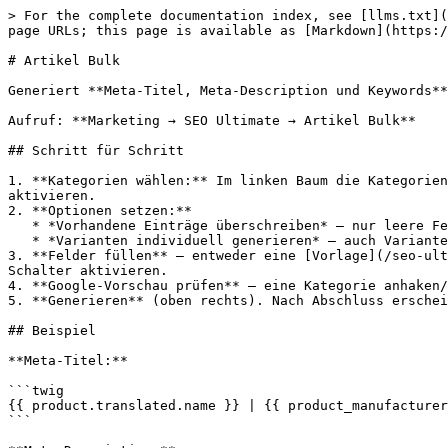
> For the complete documentation index, see [llms.txt](
page URLs; this page is available as [Markdown](https:/
# Artikel Bulk

Generiert **Meta-Titel, Meta-Description und Keywords**
Aufruf: **Marketing → SEO Ultimate → Artikel Bulk**

## Schritt für Schritt

1. **Kategorien wählen:** Im linken Baum die Kategorien
aktivieren.

2. **Optionen setzen:**

   * *Vorhandene Einträge überschreiben* – nur leere Felder füllen (aus) oder bestehende ersetzen (an).

   * *Varianten individuell generieren* – auch Varianten (Kind-Produkte) berücksichtigen.

3. **Felder füllen** – entweder eine [Vorlage](/seo-ult
Schalter aktivieren.

4. **Google-Vorschau prüfen** – eine Kategorie anhaken/
5. **Generieren** (oben rechts). Nach Abschluss erschei
## Beispiel

**Meta-Titel:**

```twig

{{ product.translated.name }} | {{ product_manufacturer
```
