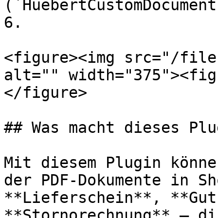
(`HuebertCustomDocument
6.

<figure><img src="/file
alt="" width="375"><fig
</figure>

## Was macht dieses Plug
Mit diesem Plugin könne
der PDF-Dokumente in Sh
**Lieferschein**, **Gut
**Stornorechnung** – di