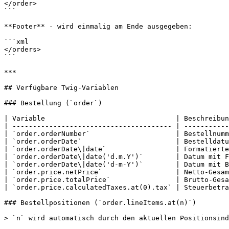
</order>

```

**Footer** - wird einmalig am Ende ausgegeben:

```xml

</orders>

```

***

## Verfügbare Twig-Variablen

### Bestellung (`order`)

| Variable                                | Beschreibun
| --------------------------------------- | -----------
| `order.orderNumber`                     | Bestellnumm
| `order.orderDate`                       | Bestelldatu
| `order.orderDate\|date`                 | Formatierte
| `order.orderDate\|date('d.m.Y')`        | Datum mit F
| `order.orderDate\|date('d-m-Y')`        | Datum mit B
| `order.price.netPrice`                  | Netto-Gesam
| `order.price.totalPrice`                | Brutto-Gesa
| `order.price.calculatedTaxes.at(0).tax` | Steuerbetra
### Bestellpositionen (`order.lineItems.at(n)`)

> `n` wird automatisch durch den aktuellen Positionsind