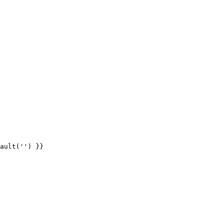
ault('') }}
