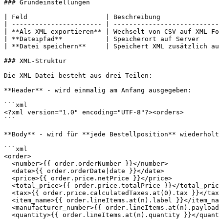
### Grundeinstellungen

| Feld                    | Beschreibung               
| ----------------------- | ---------------------------
| **Als XML exportieren** | Wechselt von CSV auf XML-Fo
| **Dateipfad**           | Speicherort auf Server     
| **Datei speichern**     | Speichert XML zusätzlich au
### XML-Struktur

Die XML-Datei besteht aus drei Teilen:

**Header** - wird einmalig am Anfang ausgegeben:

```xml

<?xml version="1.0" encoding="UTF-8"?><orders>

```

**Body** - wird für **jede Bestellposition** wiederholt
```xml

<order>

  <number>{{ order.orderNumber }}</number>

  <date>{{ order.orderDate|date }}</date>

  <price>{{ order.price.netPrice }}</price>

  <total_price>{{ order.price.totalPrice }}</total_price>

  <tax>{{ order.price.calculatedTaxes.at(0).tax }}</tax>

  <item_name>{{ order.lineItems.at(n).label }}</item_name>

  <manufacturer_number>{{ order.lineItems.at(n).payload.manufacturerNumber|default('') }}</manufacturer_number>

  <quantity>{{ order.lineItems.at(n).quantity }}</quantity>
