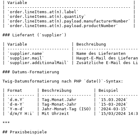
| Variable                                           | 
| -------------------------------------------------- | 
| `order.lineItems.at(n).label`                      | 
| `order.lineItems.at(n).quantity`                   | 
| `order.lineItems.at(n).payload.manufacturerNumber` | 
| `order.lineItems.at(n).payload.productNumber`      | 
### Lieferant (`supplier`)

| Variable                  | Beschreibung             
| ------------------------- | -------------------------
| `supplier.name`           | Name des Lieferanten     
| `supplier.mail`           | Haupt-E-Mail des Lieferan
| `supplier.additionalMail` | Zusätzliche E-Mail des Li
### Datums-Formatierung

Twig-Datumsformatierung nach PHP `date()`-Syntax:

| Format      | Beschreibung         | Beispiel        
| ----------- | -------------------- | ----------------
| `d.m.Y`     | Tag.Monat.Jahr       | `15.03.2024`    
| `d-m-Y`     | Tag-Monat-Jahr       | `15-03-2024`    
| `Y-m-d`     | Jahr-Monat-Tag (ISO) | `2024-03-15`    
| `d/m/Y H:i` | Mit Uhrzeit          | `15/03/2024 14:3
***

## Praxisbeispiele
