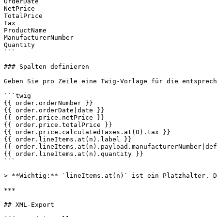
OrderDate

NetPrice

TotalPrice

Tax

ProductName

ManufacturerNumber

Quantity

```

### Spalten definieren

Geben Sie pro Zeile eine Twig-Vorlage für die entsprech
```twig

{{ order.orderNumber }}

{{ order.orderDate|date }}

{{ order.price.netPrice }}

{{ order.price.totalPrice }}

{{ order.price.calculatedTaxes.at(0).tax }}

{{ order.lineItems.at(n).label }}

{{ order.lineItems.at(n).payload.manufacturerNumber|def
{{ order.lineItems.at(n).quantity }}

```

> **Wichtig:** `lineItems.at(n)` ist ein Platzhalter. D
***

## XML-Export
