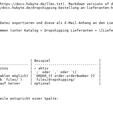
https://docs.hubyte.de/llms.txt). Markdown versions of d
/docs.hubyte.de/dropshipping-bestellung-an-lieferanten-h
Datei exportieren und diese als E-Mail-Anhang an den Lie
mmen (unter Katalog > Dropshipping Lieferanten > \[Liefe
               | Beispiel                        |

-------------- | ------------------------------- |

inzu           | ✓ aktiv                         |

               | `;` oder `,` oder `\|`          |

ablen möglich) | `ORDER_{{ order.orderNumber }}` |

b `files/`)    | `files/dropshipping/`           |

auf Server     | optional                        |

eile entspricht einer Spalte:
