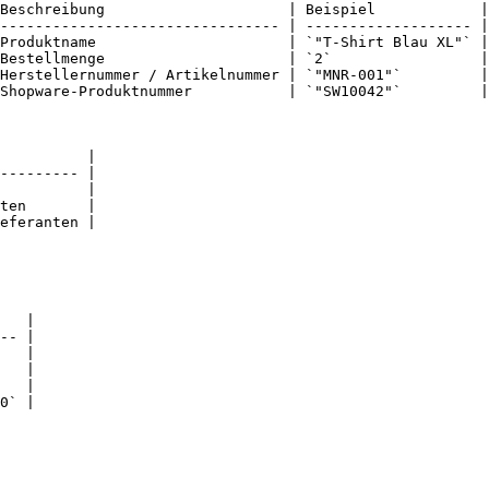
Beschreibung                     | Beispiel            |

-------------------------------- | ------------------- |

Produktname                      | `"T-Shirt Blau XL"` |

Bestellmenge                     | `2`                 |

Herstellernummer / Artikelnummer | `"MNR-001"`         |

Shopware-Produktnummer           | `"SW10042"`         |

          |

--------- |

          |

ten       |

eferanten |

   |

-- |

   |

   |

   |

0` |
