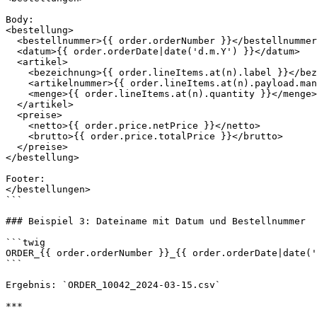
Body:

<bestellung>

  <bestellnummer>{{ order.orderNumber }}</bestellnummer>

  <datum>{{ order.orderDate|date('d.m.Y') }}</datum>

  <artikel>

    <bezeichnung>{{ order.lineItems.at(n).label }}</bezeichnung>

    <artikelnummer>{{ order.lineItems.at(n).payload.manufacturerNumber|default('') }}</artikelnummer>

    <menge>{{ order.lineItems.at(n).quantity }}</menge>

  </artikel>

  <preise>

    <netto>{{ order.price.netPrice }}</netto>

    <brutto>{{ order.price.totalPrice }}</brutto>

  </preise>

</bestellung>

Footer:

</bestellungen>

```

### Beispiel 3: Dateiname mit Datum und Bestellnummer

```twig

ORDER_{{ order.orderNumber }}_{{ order.orderDate|date('
```

Ergebnis: `ORDER_10042_2024-03-15.csv`

***
