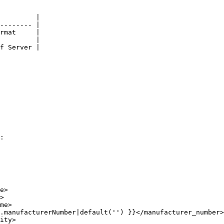
         |

-------- |

rmat     |

         |

f Server |

:
