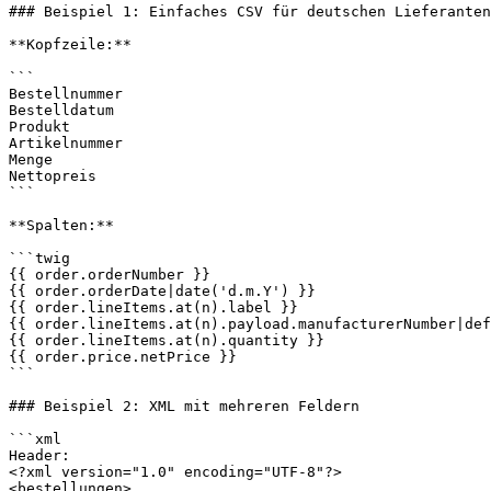
### Beispiel 1: Einfaches CSV für deutschen Lieferanten

**Kopfzeile:**

```

Bestellnummer

Bestelldatum

Produkt

Artikelnummer

Menge

Nettopreis

```

**Spalten:**

```twig

{{ order.orderNumber }}

{{ order.orderDate|date('d.m.Y') }}

{{ order.lineItems.at(n).label }}

{{ order.lineItems.at(n).payload.manufacturerNumber|def
{{ order.lineItems.at(n).quantity }}

{{ order.price.netPrice }}

```

### Beispiel 2: XML mit mehreren Feldern

```xml

Header:

<?xml version="1.0" encoding="UTF-8"?>

<bestellungen>
