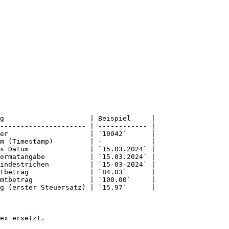
g                     | Beispiel     |

--------------------- | ------------ |

er                    | `10042`      |

m (Timestamp)         | -            |

s Datum               | `15.03.2024` |

ormatangabe           | `15.03.2024` |

indestrichen          | `15-03-2024` |

tbetrag               | `84.03`      |

mtbetrag              | `100.00`     |

g (erster Steuersatz) | `15.97`      |

ex ersetzt.
