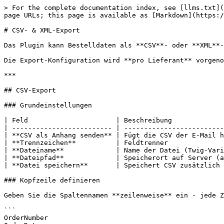
> For the complete documentation index, see [llms.txt](
page URLs; this page is available as [Markdown](https:/
# CSV- & XML-Export

Das Plugin kann Bestelldaten als **CSV**- oder **XML**-
Die Export-Konfiguration wird **pro Lieferant** vorgeno
***

## CSV-Export

### Grundeinstellungen

| Feld                      | Beschreibung             
| ------------------------- | -------------------------
| **CSV als Anhang senden** | Fügt die CSV der E-Mail h
| **Trennzeichen**          | Feldtrenner              
| **Dateiname**             | Name der Datei (Twig-Vari
| **Dateipfad**             | Speicherort auf Server (a
| **Datei speichern**       | Speichert CSV zusätzlich 
### Kopfzeile definieren

Geben Sie die Spaltennamen **zeilenweise** ein - jede Z
```

OrderNumber
