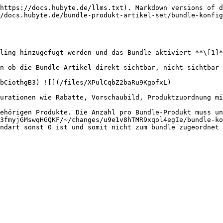
https://docs.hubyte.de/llms.txt). Markdown versions of d
/docs.hubyte.de/bundle-produkt-artikel-set/bundle-konfi
ling hinzugefügt werden und das Bundle aktiviert **\[1]*
n ob die Bundle-Artikel direkt sichtbar, nicht sichtbar 
bCiothgB3) ![](/files/XPulCqbZ2baRu9KgofxL)

urationen wie Rabatte, Vorschaubild, Produktzuordnung mi
ehörigen Produkte. Die Anzahl pro Bundle-Produkt muss un
3fmyjGMswqHGQKF/~/changes/u9e1v8hTMR9xqol4egIe/bundle-ko
ndart sonst 0 ist und somit nicht zum bundle zugeordnet 