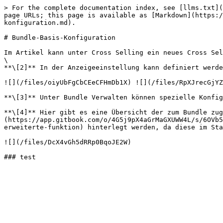
> For the complete documentation index, see [llms.txt](
page URLs; this page is available as [Markdown](https:/
konfiguration.md).

# Bundle-Basis-Konfiguration

Im Artikel kann unter Cross Selling ein neues Cross Sel
\

**\[2]** In der Anzeigeeinstellung kann definiert werde
![](/files/oiyUbFgCbCEeCFHmDb1X) ![](/files/RpXJrecGjYZ
**\[3]** Unter Bundle Verwalten können spezielle Konfig
**\[4]** Hier gibt es eine Übersicht der zum Bundle zug
(https://app.gitbook.com/o/4G5j9pX4aGrMaGXUWW4L/s/6OVb5
erweiterte-funktion) hinterlegt werden, da diese im Sta
![](/files/DcX4vGh5dRRp0BqoJE2W)
